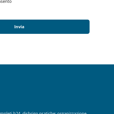
nsento
completi h24, disbrigo pratiche; organizzazione