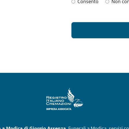
Consento
Non co
 a Modica di Giorgio Assenza
. Funerali a Modica, servizi 