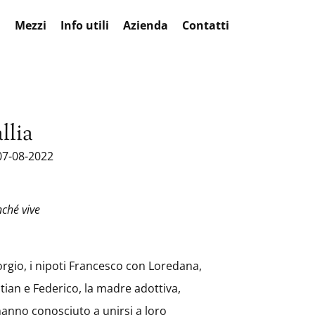
a
Mezzi
Info utili
Azienda
Contatti
llia
07-08-2022
nché vive
iorgio, i nipoti Francesco con Loredana,
stian e Federico, la madre adottiva,
 l’hanno conosciuto a unirsi a loro