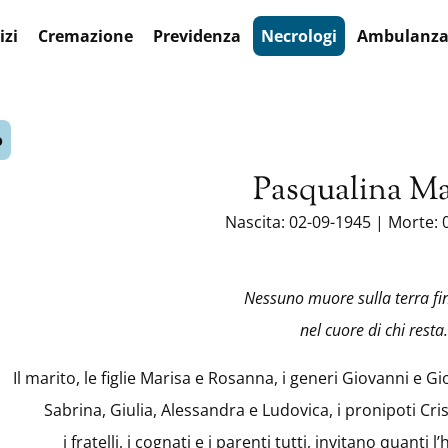
Agenzia Funebre Assenza
izi
Cremazione
Previdenza
Necrologi
Ambulanz
o
Pasqualina Ma
Nascita: 02-09-1945 | Morte: 
Nessuno muore sulla terra fi
nel cuore di chi resta.
Il marito, le figlie Marisa e Rosanna, i generi Giovanni e G
Sabrina, Giulia, Alessandra e Ludovica, i pronipoti Cri
i fratelli, i cognati e i parenti tutti, invitano quanti